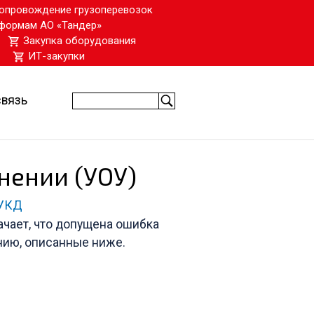
опровождение грузоперевозок
формам АО «Тандер»
Закупка оборудования
ИТ-закупки
связь
нении (УОУ)
УКД
ачает, что допущена ошибка
нию, описанные ниже.