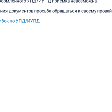
оформленного УПД/ИУПД приемка невозможна.
ия документов просьба обращаться к своему провай
шибок по УПД/ИУПД